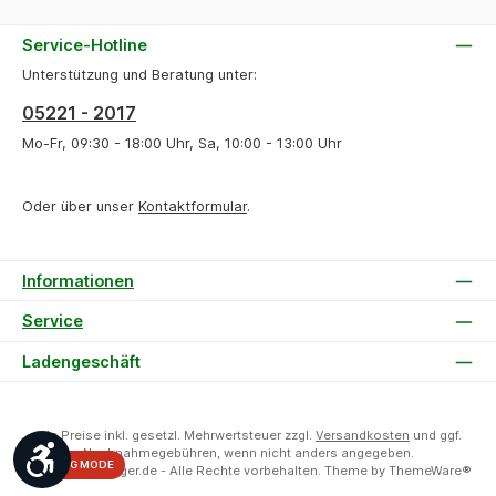
Service-Hotline
Unterstützung und Beratung unter:
05221 - 2017
Mo-Fr, 09:30 - 18:00 Uhr, Sa, 10:00 - 13:00 Uhr
Oder über unser
Kontaktformular
.
Informationen
Service
Ladengeschäft
Alle Preise inkl. gesetzl. Mehrwertsteuer zzgl.
Versandkosten
und ggf.
Werkzeugleiste anzeigen
Nachnahmegebühren, wenn nicht anders angegeben.
DEBUG MODE
© 2026 HiFi-Unger.de - Alle Rechte vorbehalten. Theme by
ThemeWare®