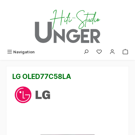
alt springen
Navigation
LG OLED77C58LA
Bildergalerie überspringen