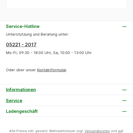
geschlossenes Lautsprecherkonzept mit aktiven und
passiven Membranen. Insgesamt 14 Treiber und
Membranen unterstützen eine klare, detailreiche und
raumfüllende Wiedergabe. Mit 2 x 20 Watt
Sinusleistung und 2 x 40 Watt Musikleistung bietet die
Service-Hotline
Soundbar eine spürbare Aufwertung gegenüber dem
Unterstützung und Beratung unter:
integrierten Lautsprechersystem des Loewe antares.
Besonders elegant ist die Integration: Die Loewe
05221 - 2017
soundbar antares wird mit nur einem Kabel und einer
Schraube am Fernseher befestigt. Die Bedienung,
Mo-Fr, 09:30 - 18:00 Uhr, Sa, 10:00 - 13:00 Uhr
Klangregelung und Audioverarbeitung erfolgen über
den Loewe antares. Dadurch bleibt das Setup
besonders aufgeräumt, einfach und hochwertig. Auch
Oder über unser
Kontaktformular
.
optisch passt die Soundbar perfekt zum Premium-
Anspruch der antares Serie. Das schlanke Gehäuse in
Black wirkt dezent, modern und hochwertig. Es
Informationen
unterstreicht den Widescreen-Monitor-Look des
Fernsehers, ohne sich in den Vordergrund zu drängen.
Service
Die Loewe soundbar antares ist die ideale Wahl für
alle, die ihren Loewe antares mit einer passgenauen,
Ladengeschäft
stilvollen und klangstarken Soundlösung erweitern
möchten – perfekt abgestimmt auf Design, Montage
und Audioarchitektur des Fernsehers.
Alle Preise inkl. gesetzl. Mehrwertsteuer zzgl.
Versandkosten
und ggf.