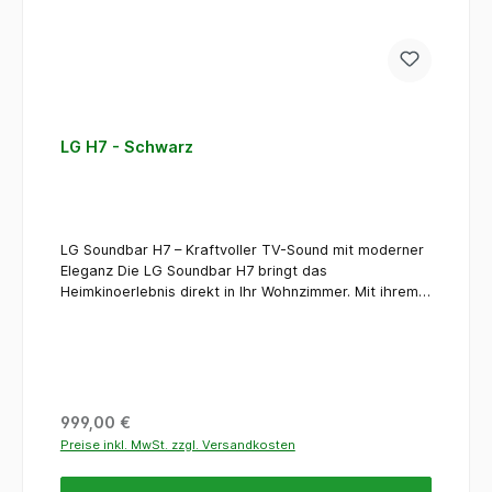
LG H7 - Schwarz
LG Soundbar H7 – Kraftvoller TV-Sound mit moderner
Eleganz Die LG Soundbar H7 bringt das
Heimkinoerlebnis direkt in Ihr Wohnzimmer. Mit ihrem
schlanken, modernen Design fügt sie sich stilvoll unter
nahezu jeden Fernseher ein und sorgt gleichzeitig für
einen deutlich satteren, klareren und räumlicheren
Klang als herkömmliche TV-Lautsprecher. Ob
spannender Filmabend, mitreißende Serien, Live-Sport
oder die Lieblingsplaylist am Abend: Die LG Soundbar
Regulärer Preis:
999,00 €
H7 liefert einen dynamischen Sound, der Stimmen klar
Preise inkl. MwSt. zzgl. Versandkosten
verständlich macht, Effekte kraftvoll in Szene setzt
und Musik mit angenehmer Tiefe wiedergibt. So wird