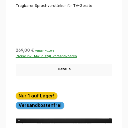
Tragbarer Sprachverstärker für TV-Geräte
Regulärer Preis:
269,00 €
vorher 199,00 €
Preise inkl. MwSt. zzgl. Versandkosten
Details
Nur 1 auf Lager!
Versandkostenfrei