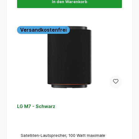
In den Warenkorb
aus einfachem Fernsehen ein intensiveres
Unterhaltungserlebnis. Dank ihrer unkomplizierten
Bedienung ist die Soundbar schnell einsatzbereit und
lässt sich komfortabel in den Alltag integrieren. Sie
überzeugt nicht nur durch ihren Klang, sondern auch
Versandkostenfrei
durch ihre zurückhaltende Optik, die sich harmonisch
in moderne Wohnräume einfügt. Ihre Vorteile auf einen
Blick Deutlich besserer Klang als klassische TV-
Lautsprecher Klare Sprachwiedergabe für Filme,
Serien und Nachrichten Kraftvoller Sound für Musik,
Sport und Heimkino Modernes, schlankes Design für
eine elegante TV-Umgebung Einfache Bedienung und
komfortable Nutzung im Alltag Ideale Ergänzung für
ein hochwertiges Fernseherlebnis Für alle, die mehr
aus ihrem Fernseher herausholen möchten Die LG
Soundbar H7 ist die perfekte Wahl für alle, die Wert
auf besseren Klang, eine stilvolle Optik und
unkomplizierten Bedienkomfort legen. Sie macht den
LG M7 - Schwarz
Unterschied hörbar – vom leisen Dialog bis zum
actionreichen Blockbuster.
Satelliten-Lautsprecher, 100 Watt maximale