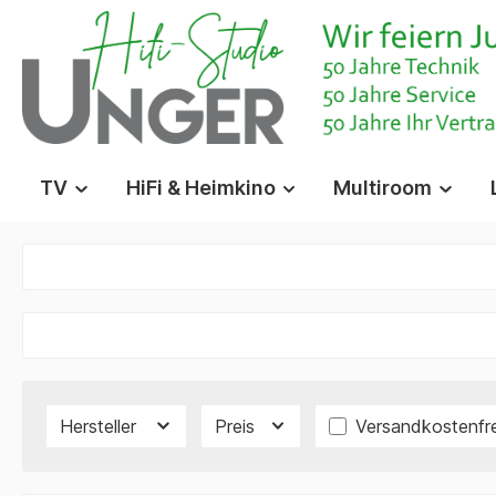
springen
Zur Hauptnavigation springen
TV
HiFi & Heimkino
Multiroom
Filter hinzufügen
Hersteller
Preis
Versandkostenfre