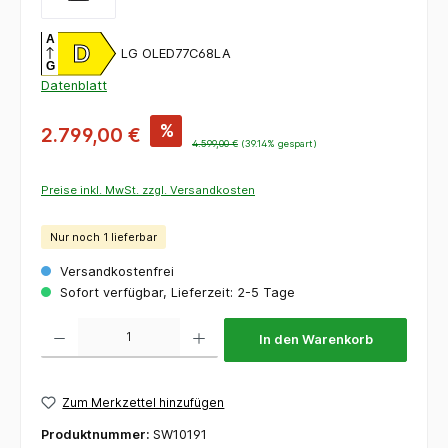
A
D
LG OLED77C68LA
G
Datenblatt
%
2.799,00 €
4.599,00 €
(39.14% gespart)
Preise inkl. MwSt. zzgl. Versandkosten
Nur noch 1 lieferbar
Versandkostenfrei
Sofort verfügbar, Lieferzeit: 2-5 Tage
Produkt Anzahl: Gib den gewünschten Wert ein oder benutze die Schaltflächen um die 
In den Warenkorb
Zum Merkzettel hinzufügen
Produktnummer:
SW10191