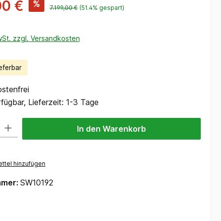
00 €
%
7.199,00 €
(51.4% gespart)
wSt. zzgl. Versandkosten
eferbar
stenfrei
fügbar, Lieferzeit: 1-3 Tage
 Gib den gewünschten Wert ein oder benutze die Schaltflächen um die Anzah
In den Warenkorb
ttel hinzufügen
mmer:
SW10192