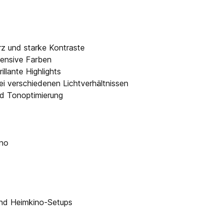
z und starke Kontraste
tensive Farben
llante Highlights
i verschiedenen Lichtverhältnissen
nd Tonoptimierung
ino
nd Heimkino-Setups