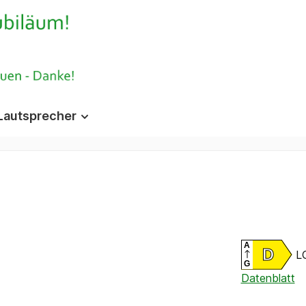
Lautsprecher
A
D
L
G
Datenblatt