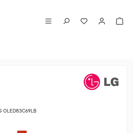
G OLED83C69LB