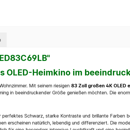
n
LED83C69LB"
s OLED-Heimkino im beeindruck
 Wohnzimmer. Mit seinem riesigen
83 Zoll großen 4K OLED e
 Gaming in beeindruckender Größe genießen möchten. Die enor
r perfektes Schwarz, starke Kontraste und brillante Farben b
arben erscheinen natürlich, lebendig und differenziert. Die mo
lich für eine besonders intensive Leuchtkraft und eine beei