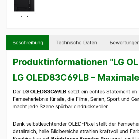
Beschreibung
Technische Daten
Bewertunge
Produktinformationen "LG O
LG OLED83C69LB – Maximale
Der
LG OLED83C69LB
setzt ein echtes Statement im
Fernseherlebnis für alle, die Filme, Serien, Sport und
macht jede Szene spürbar eindrucksvoller.
Dank selbstleuchtender OLED-Pixel stellt der Fernsehe
detailreich, helle Bildbereiche strahlen kraftvoll und F
Kombination mit
Brightness Booster Pro
sorgt zusätz