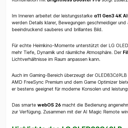
Im Inneren arbeitet der leistungsstarke
α11 Gen3 4K A
werden Details klarer, Bewegungen geschmeidiger und au
beeindruckend sauberes und brillantes Bild.
Für echte Heimkino-Momente unterstützt der LG OL
mehr Tiefe, Dynamik und räumliche Atmosphäre. Der
F
Lichtverhältnisse im Raum anpassen kann.
Auch im Gaming-Bereich überzeugt der OLED83C69LB m
AMD FreeSync Premium und dem Game Optimizer bietet d
er bestens geeignet für moderne Konsolen und leistun
Das smarte
webOS 26
macht die Bedienung angenehm 
zur Verfügung. Zusammen mit der AI Magic Remote wir