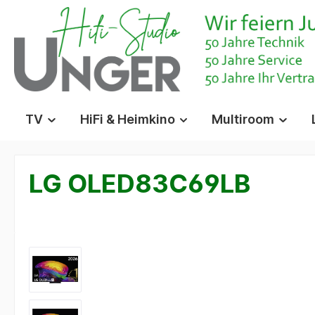
springen
Zur Hauptnavigation springen
TV
HiFi & Heimkino
Multiroom
LG OLED83C69LB
Bildergalerie überspringen