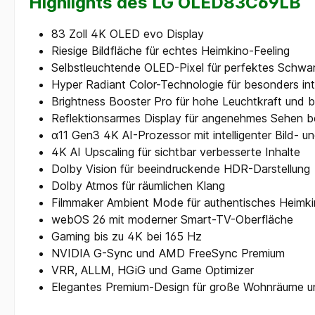
Highlights des LG OLED83C69LB
83 Zoll 4K OLED evo Display
Riesige Bildfläche für echtes Heimkino-Feeling
Selbstleuchtende OLED-Pixel für perfektes Schwar
Hyper Radiant Color-Technologie für besonders in
Brightness Booster Pro für hohe Leuchtkraft und bri
Reflektionsarmes Display für angenehmes Sehen be
α11 Gen3 4K AI-Prozessor mit intelligenter Bild- u
4K AI Upscaling für sichtbar verbesserte Inhalte
Dolby Vision für beeindruckende HDR-Darstellung
Dolby Atmos für räumlichen Klang
Filmmaker Ambient Mode für authentisches Heimk
webOS 26 mit moderner Smart-TV-Oberfläche
Gaming bis zu 4K bei 165 Hz
NVIDIA G-Sync und AMD FreeSync Premium
VRR, ALLM, HGiG und Game Optimizer
Elegantes Premium-Design für große Wohnräume u