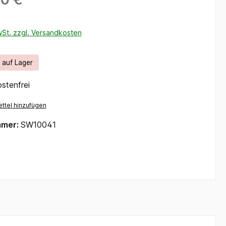
wSt. zzgl. Versandkosten
t auf Lager
stenfrei
ttel hinzufügen
mmer:
SW10041