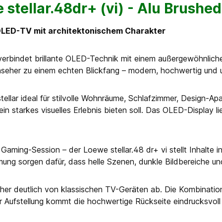
stellar.48dr+ (vi) - Alu Brushed
: OLED-TV mit architektonischem Charakter
verbindet brillante OLED-Technik mit einem außergewöhnliche
seher zu einem echten Blickfang – modern, hochwertig und 
 stellar ideal für stilvolle Wohnräume, Schlafzimmer, Design
in starkes visuelles Erlebnis bieten soll. Das OLED-Display 
aming-Session – der Loewe stellar.48 dr+ vi stellt Inhalte i
g sorgen dafür, dass helle Szenen, dunkle Bildbereiche und 
her deutlich von klassischen TV-Geräten ab. Die Kombinatio
er Aufstellung kommt die hochwertige Rückseite eindrucksvoll