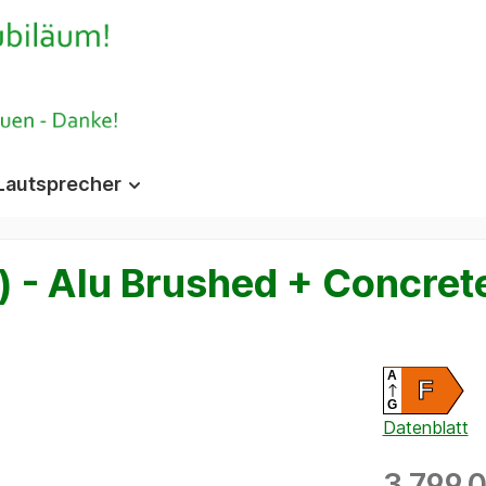
Lautsprecher
) - Alu Brushed + Concret
A
F
G
Datenblatt
3.799,