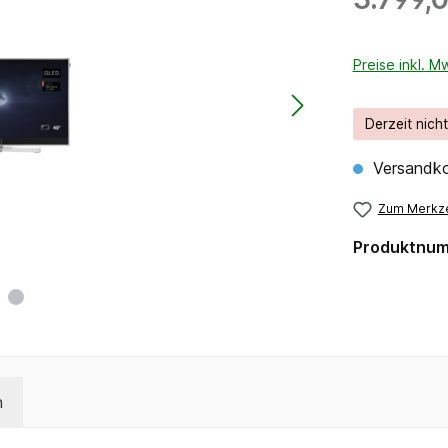
Preise inkl. M
Derzeit nich
Versandko
Zum Merkze
Produktnu
n