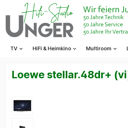
springen
Zur Hauptnavigation springen
TV
HiFi & Heimkino
Multiroom
Loewe stellar.48dr+ (vi
Bildergalerie überspringen