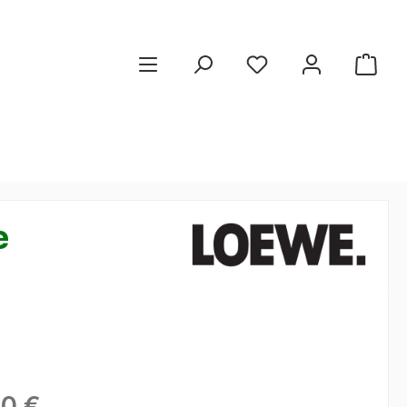
e
00 €