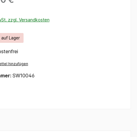
wSt. zzgl. Versandkosten
t auf Lager
stenfrei
ttel hinzufügen
mmer:
SW10046