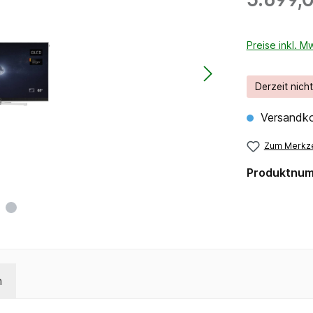
Preise inkl. M
Derzeit nich
Versandko
Zum Merkze
Produktnu
n