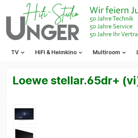
springen
Zur Hauptnavigation springen
TV
HiFi & Heimkino
Multiroom
Loewe stellar.65dr+ (vi
Bildergalerie überspringen