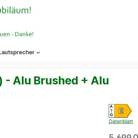
Lautsprecher
) - Alu Brushed + Alu
A
E
G
Datenblatt
5.699,