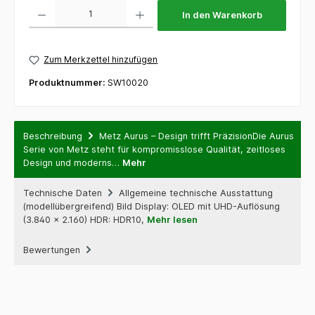
Produkt Anzahl: Gib den gewünschten Wert ein oder benutze die Schaltflächen um die 
In den Warenkorb
Zum Merkzettel hinzufügen
Produktnummer:
SW10020
Beschreibung
Metz Aurus – Design trifft PräzisionDie Aurus
Serie von Metz steht für kompromisslose Qualität, zeitloses
Design und moderns…
Mehr
Technische Daten
Allgemeine technische Ausstattung
(modellübergreifend) Bild Display: OLED mit UHD-Auflösung
(3.840 × 2.160) HDR: HDR10,
Mehr lesen
Bewertungen