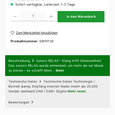
Sofort verfügbar, Lieferzeit: 1-3 Tage
Produkt Anzahl: Gib den gewünschten Wert ein oder benutze die Schaltflächen um die 
In den Warenkorb
Zum Merkzettel hinzufügen
Produktnummer:
SW10130
Beschreibung
sonoro RELAX – Klang trifft Gelassenheit
Das sonoro RELAX wurde entwickelt, um mehr als nur Musik
zu bieten – es schafft Mom…
Mehr
Technische Daten
Technische Daten Technologie /
Betrieb &amp; Empfang Internet-Radio (mehr als 25.000
Sender weltweit) DAB / DAB+ (Digita
Mehr lesen
Bewertungen