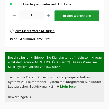
Sofort verfügbar, Lieferzeit: 1-3 Tage
Produkt Anzahl: Gib den gewünschten Wert ein oder benutze die Schaltflächen um die 
In den Warenkorb
Zum Merkzettel hinzufügen
Produktnummer:
SW10121
Beschreibung
Erleben Sie Klangkultur auf höchstem Niveau
– mit dem sonoro MEISTERSTÜCK (Gen.2). Dieses Premium-
Musiksystem vereint zeitlo…
Mehr
Technische Daten
Technische Haupteigenschaften
System: 2.1-Lautsprecher-System mit integriertem Subwoofer
Lautsprecher-Bestückung • 2 × H
Mehr lesen
Bewertungen