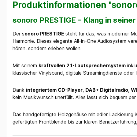
Produktinformationen "sonor
sonoro PRESTIGE – Klang in seiner
Der s
onoro
PRESTIGE
steht für das, was moderner Mus
Harmonie. Dieses elegante All-in-One Audiosystem vere
hören, sondern erleben wollen.
Mit seinem
kraftvollen 2.1-Lautsprechersystem
inklu
klassischer Vinylsound, digitale Streamingdienste oder 
Dank
integriertem CD-Player
,
DAB+ Digitalradio
,
WL
kein Musikwunsch unerfüllt. Alles lässt sich bequem p
Das handgefertigte Holzgehäuse mit edler Lackierung is
gefertigten Frontblende bis zur klaren Benutzerführung,