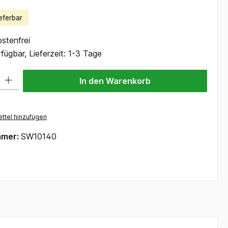
eferbar
stenfrei
fügbar, Lieferzeit: 1-3 Tage
 Gib den gewünschten Wert ein oder benutze die Schaltflächen um die Anzah
In den Warenkorb
ttel hinzufügen
mmer:
SW10140