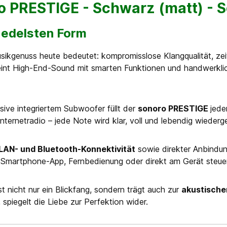
o PRESTIGE - Schwarz (matt) - 
 edelsten Form
ikgenuss heute bedeutet: kompromisslose Klangqualität, zeit
int High-End-Sound mit smarten Funktionen und handwerklich
sive integriertem Subwoofer füllt der
s
onoro
PRESTIGE
jede
Internetradio – jede Note wird klar, voll und lebendig wieder
AN- und Bluetooth-Konnektivität
sowie direkter Anbindun
er Smartphone-App, Fernbedienung oder direkt am Gerät steue
t nicht nur ein Blickfang, sondern trägt auch zur
akustischen
 spiegelt die Liebe zur Perfektion wider.