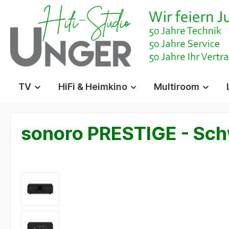
springen
Zur Hauptnavigation springen
TV
HiFi & Heimkino
Multiroom
sonoro PRESTIGE - Sch
Bildergalerie überspringen