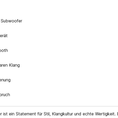
m Subwoofer
erät
ooth
aren Klang
ienung
pruch
r ist ein Statement für Stil, Klangkultur und echte Wertigkeit. 