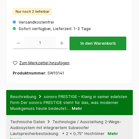
Nur noch 2 lieferbar
Versandkostenfrei
Sofort verfügbar, Lieferzeit: 1-3 Tage
Produkt Anzahl: Gib den gewünschten Wert ein oder benutze die Schaltflächen um die 
In den Warenkorb
Zum Merkzettel hinzufügen
Produktnummer:
SW10141
Beschreibung
sonoro PRESTIGE – Klang in seiner edelsten
Form Der sonoro PRESTIGE steht für das, was moderner
Musikgenuss heute bedeutet:…
Mehr
Technische Daten
Technologie / Ausstattung 2-Wege-
Audiosystem mit integriertem Subwoofer
Lautsprecherbestückung: • 2 × 0,75″ Hochtöner
Mehr