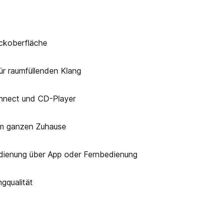
ckoberfläche
r raumfüllenden Klang
onnect und CD-Player
 im ganzen Zuhause
dienung über App oder Fernbedienung
gqualität