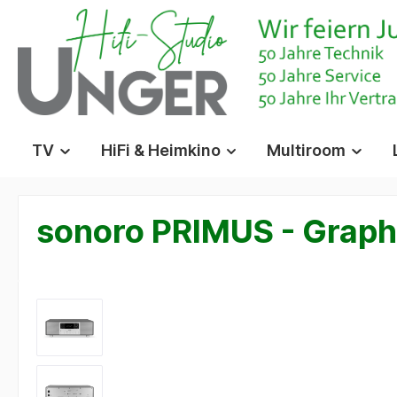
springen
Zur Hauptnavigation springen
TV
HiFi & Heimkino
Multiroom
sonoro PRIMUS - Graphit
Bildergalerie überspringen