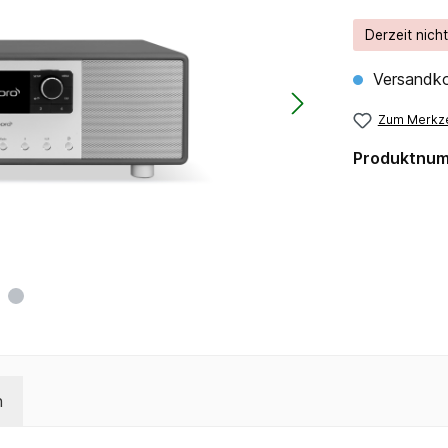
Derzeit nich
Versandko
Zum Merkze
Produktnu
n