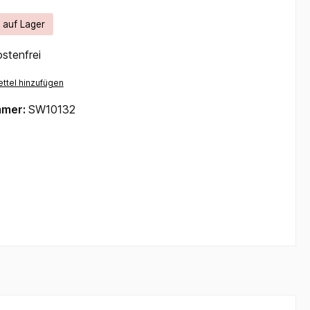
t auf Lager
stenfrei
ttel hinzufügen
mmer:
SW10132