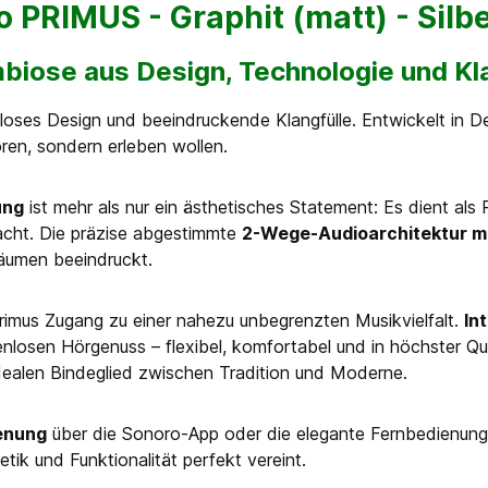
 PRIMUS - Graphit (matt) - Silbe
biose aus Design, Technologie und Kla
itloses Design und beeindruckende Klangfülle. Entwickelt in D
hören, sondern erleben wollen.
ung
ist mehr als nur ein ästhetisches Statement: Es dient al
 macht. Die präzise abgestimmte
2-Wege-Audioarchitektur mi
Räumen beeindruckt.
rimus Zugang zu einer nahezu unbegrenzten Musikvielfalt.
In
nlosen Hörgenuss – flexibel, komfortabel und in höchster Qu
ealen Bindeglied zwischen Tradition und Moderne.
ienung
über die Sonoro-App oder die elegante Fernbedienung
tik und Funktionalität perfekt vereint.