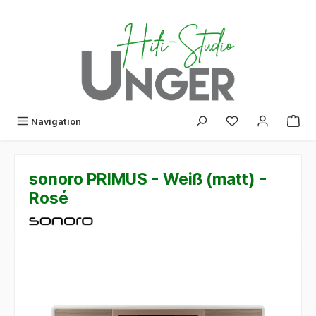
alt springen
Navigation
sonoro PRIMUS - Weiß (matt) -
Rosé
Bildergalerie überspringen